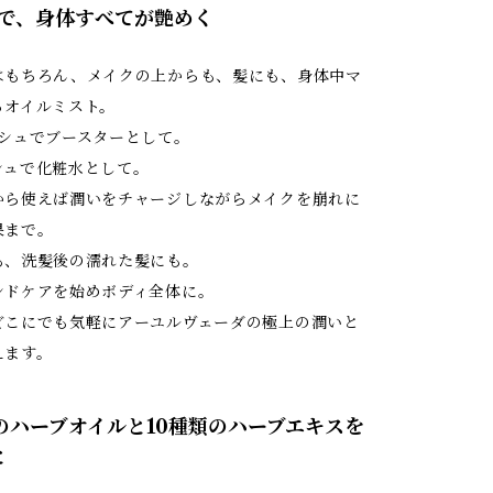
1本で、身体すべてが艶めく
はもちろん、メイクの上からも、髪にも、身体中マ
るオイルミスト。
ッシュでブースターとして。
シュで化粧水として。
から使えば潤いをチャージしながらメイクを崩れに
果まで。
も、洗髪後の濡れた髪にも。
ンドケアを始めボディ全体に。
どこにでも気軽にアーユルヴェーダの極上の潤いと
えます。
類のハーブオイルと10種類のハーブエキスを
と