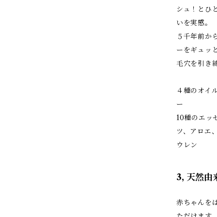
シュ！とひ
いを実感。
５千年前か
ーをギュッ
毛穴を引き
４種のオイ
ー
10種のエ
ツ、アロエ
ウレン
3, 天然
赤ちゃんを
ただけます