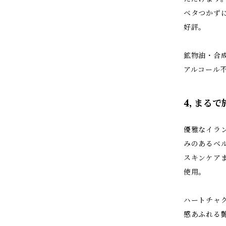
ベタつかず
好評。
鉱物油・合
アルコール
4, まる
優雅なイラ
みのあるベ
スキンケア
使用。
ハートチャ
感あふれる