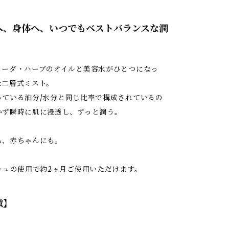
へ、身体へ、いつでもベストバランスな潤
ェーダ・ハーブのオイルと美容水がひとつになっ
な二層式ミスト。
っている油分/水分と同じ比率で構成されているの
かず瞬時に肌に浸透し、ずっと潤う。
も、赤ちゃんにも。
シュの使用で約2ヶ月ご使用いただけます。
徴】