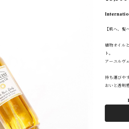
Internatio
【肌へ、髪
植物オイル
ト。
アーユルヴ
持ち運びや
おいと透明