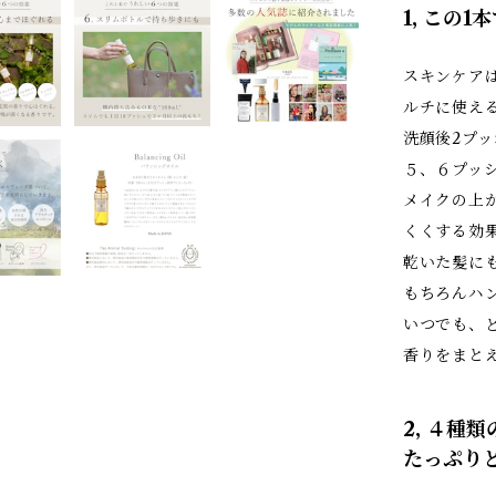
1, この
スキンケア
ルチに使え
洗顔後2プ
５、６プッ
メイクの上
くくする効
乾いた髪に
もちろんハ
いつでも、
香りをまと
2, ４種
たっぷり