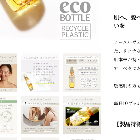
肌へ、髪
いを
アーユルヴ
た、リッチ
肌本来が持
で、ベタつ
敏感肌の方
毎日10プッ
【製品特